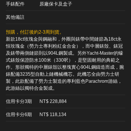
手錶配件
原廠保卡及盒子
其他備註
預購，付訂後約2-3周到貨。
新款18ct玫瑰金與鋼融和，外圈與錶帶中間鏈節為18ct永
恒玫瑰金（勞力士專利粉紅金合金），而中層錶殼、錶冠
及錶帶兩側鏈節則以904L鋼製成。另外Yacht-Master的蠔
式錶殼保證防水100米（330呎），是堅固耐用的典範之
作。形狀獨特的中層錶殼以整塊實心904L鋼鑄造而成，腕
錶配備3235型自動上鏈機械機芯。此機芯全由勞力士研
製，此款配備了勞力士製造的專利藍色Parachrom游絲，
此游絲以獨特合金製成。
信用卡分3期
​NT$ 228,884
信用卡分6期
NT$ 118,134