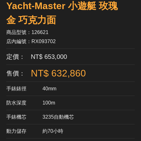
Yacht-Master 小遊艇 玫瑰
金 巧克力面
商品型號：126621
店內編號：RX093702
定價： NT$ 653,000
NT$ 632,860
售價：
手錶錶徑
40mm
防水深度
100m
手錶機芯
​3235自動機芯
動力儲存
約70小時