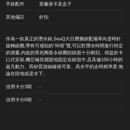
手錶配件
原廠保卡及盒子
其他備註
針扣
作為一款真正的潛水錶,SeaQ大日曆腕錶配備單向逆時針
旋轉錶圈,帶有可感知的"咔嗒"聲,可以對潛水時間進行特定
的測量,內嵌的黑色陶瓷令錶圈的錶面十分耐刮。得益於卡
口式安裝,機芯極其穩固地固定在錶殼中,且具備100小時的
超凡動力。而矽質游絲確保可靠、高水平的走時精準度-無
論在陸地或是水下。
信用卡分3期
​-
信用卡分6期
-