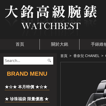
首頁
關於大銘
手錶維
首頁
>
香奈兒 CHANEL
>
​BRAND MENU
★☆★ 本月特價 ★☆★
★ 珍珠福袋 限量優惠 ★