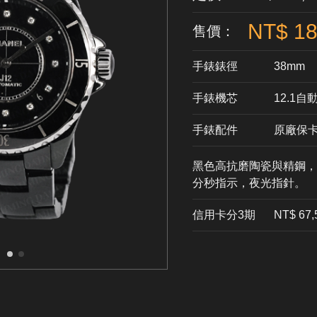
NT$ 18
售價：
手錶錶徑
38mm
手錶機芯
​12.1
手錶配件
原廠保
黑色高抗磨陶瓷與精鋼，
分秒指示，夜光指針。
信用卡分3期
​NT$ 67