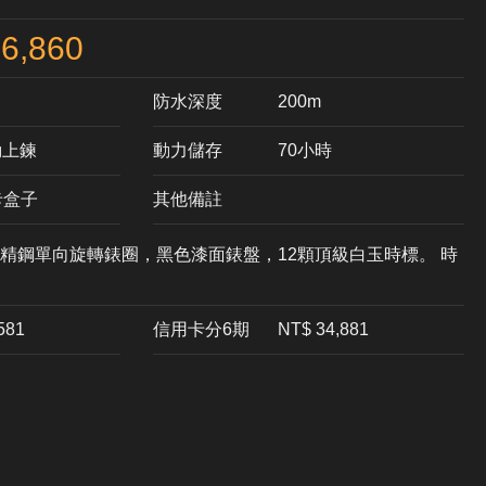
6,860
防水深度
200m
自動上鍊
動力儲存
70小時
卡盒子
其他備註
精鋼單向旋轉錶圈，黑色漆面錶盤，12顆頂級白玉時標。 時
,581
信用卡分6期
NT$ 34,881