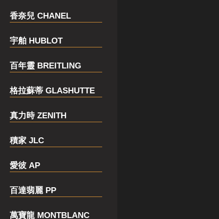
香奈兒 CHANEL
宇舶 HUBLOT
百年靈 BREITLING
格拉蘇蒂 GLASHUTTE
真力時 ZENITH
積家 JLC
愛彼 AP
百達翡麗 PP
萬寶龍 MONTBLANC