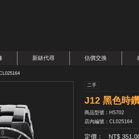
修
新錶代尋
估價交換
CL025164
二手
J12 黑色時鑽
商品型號：H5702
店內編號：CL025164
定價： NT$ 351,0