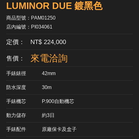
LUMINOR DUE 鍍黑色
商品型號：PAM01250
店內編號：PI034061
定價： NT$ 224,000
來電洽詢
售價：
手錶錶徑
42mm
防水深度
30m
手錶機芯
​P.900自動機芯
動力儲存
約3日
手錶配件
原廠保卡及盒子