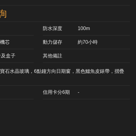
詢
防水深度
100m
動機芯
動力儲存
約70小時
卡及盒子
其他備註
寶石水晶玻璃，6點鐘方向日期窗，黑色鱷魚皮錶帶，摺疊
信用卡分6期
-