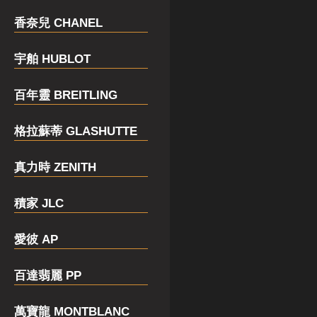
香奈兒 CHANEL
宇舶 HUBLOT
百年靈 BREITLING
格拉蘇蒂 GLASHUTTE
真力時 ZENITH
積家 JLC
愛彼 AP
百達翡麗 PP
萬寶龍 MONTBLANC