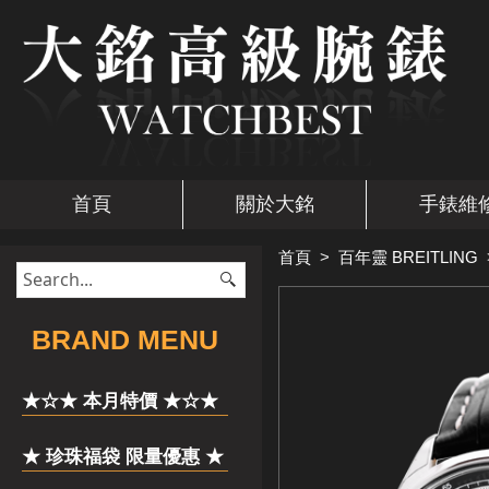
首頁
關於大銘
手錶維
首頁
>
百年靈 BREITLING
​BRAND MENU
★☆★ 本月特價 ★☆★
★ 珍珠福袋 限量優惠 ★