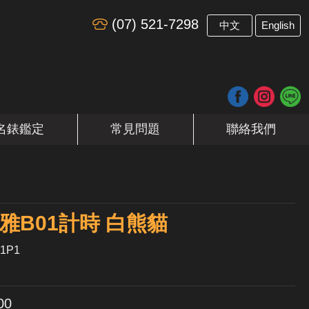
(07) 521-7298
​
中文
English
名錶鑑定
常見問題
聯絡我們
 璞雅B01計時 白熊貓
1P1
00