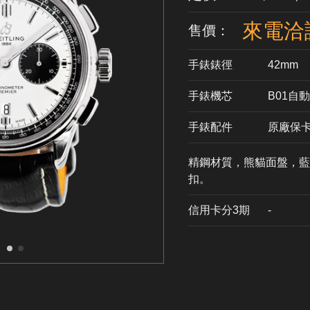
來電洽
售價：
手錶錶徑
42mm
手錶機芯
​B01自
手錶配件
原廠保
精鋼材質，熊貓面盤，藍
扣。
信用卡分3期
​-