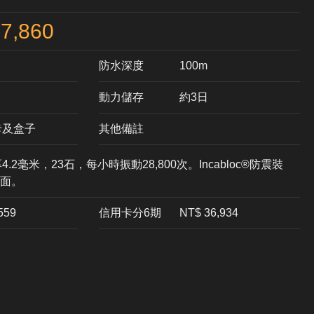
7,860
防水深度
100m
動力儲存
約3日
卡及盒子
其他備註
.2毫米，23石，每小時振動28,800次。Incabloc®防震裝
面。
,559
信用卡分6期
NT$ 36,934