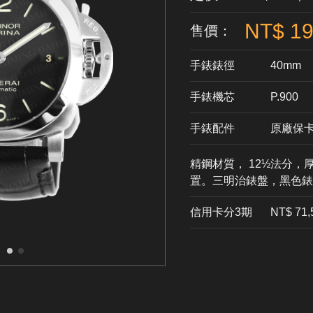
NT$ 19
售價：
手錶錶徑
40mm
手錶機芯
​P.900
手錶配件
原廠保
精鋼材質， 12½法分，厚4
置。三明治錶盤，黑色錶
信用卡分3期
​NT$ 71