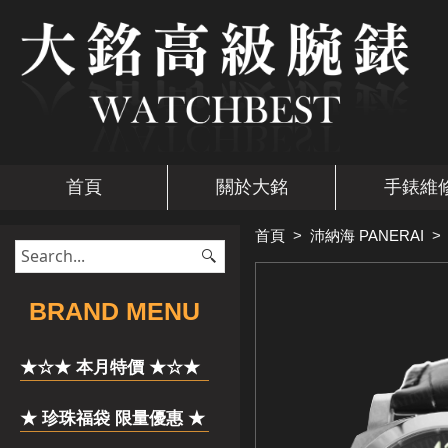
首頁
關於大銘
手錶維
首頁
>
沛納海 PANERAI
​BRAND MENU
★☆★ 本月特價 ★☆★
★ 珍珠福袋 限量優惠 ★