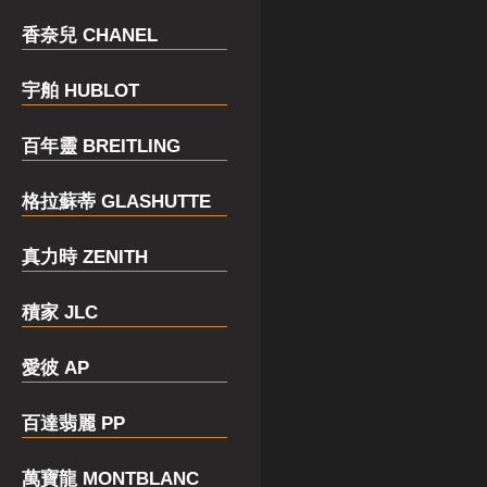
香奈兒 CHANEL
宇舶 HUBLOT
百年靈 BREITLING
格拉蘇蒂 GLASHUTTE
真力時 ZENITH
積家 JLC
愛彼 AP
百達翡麗 PP
萬寶龍 MONTBLANC