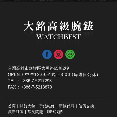
台灣高雄市鹽埕區大勇路65號2樓
OPEN /
​中午12:00至晚上8:00 (每週日公休)
TEL : +886-7-5217298
FAX : +886-7-5213878
首頁
｜
關於大銘
｜
手錶維修
｜
新錶代尋
｜
估價交換
｜
皮帶訂製
｜
常見問題
｜
聯絡我們