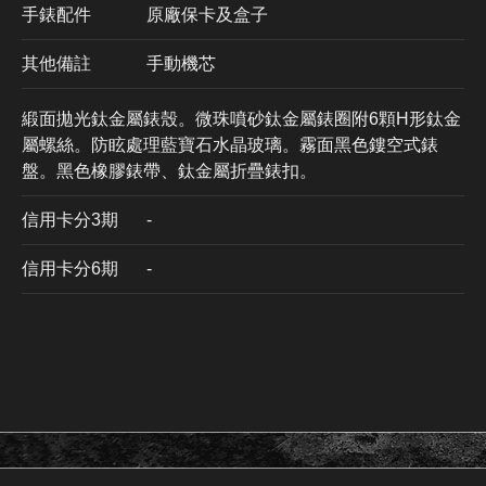
手錶配件
原廠保卡及盒子
其他備註
手動機芯
緞面拋光鈦金屬錶殼。微珠噴砂鈦金屬錶圈附6顆H形鈦金
屬螺絲。防眩處理藍寶石水晶玻璃。霧面黑色鏤空式錶
盤。黑色橡膠錶帶、鈦金屬折疊錶扣。
信用卡分3期
​-
信用卡分6期
-