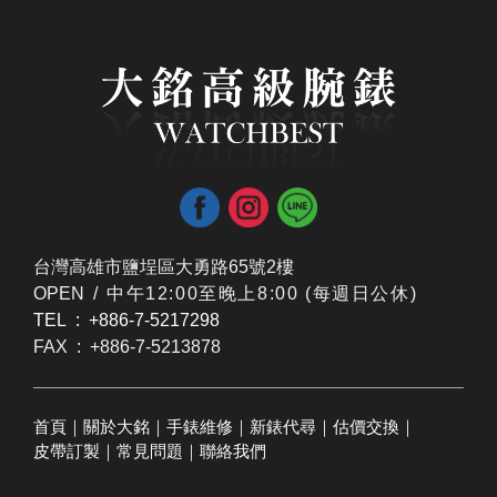
台灣高雄市鹽埕區大勇路65號2樓
OPEN /
​中午12:00至晚上8:00 (每週日公休)
TEL : +886-7-5217298
FAX : +886-7-5213878
首頁
｜
關於大銘
｜
手錶維修
｜
新錶代尋
｜
估價交換
｜
皮帶訂製
｜
常見問題
｜
聯絡我們