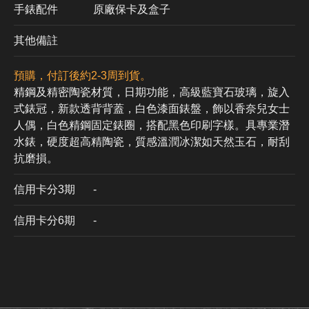
手錶配件
原廠保卡及盒子
其他備註
預購，付訂後約2-3周到貨。
精鋼及精密陶瓷材質，日期功能，高級藍寶石玻璃，旋入
式錶冠，新款透背背蓋，白色漆面錶盤，飾以香奈兒女士
人偶，白色精鋼固定錶圈，搭配黑色印刷字樣。具專業潛
水錶，硬度超高精陶瓷，質感溫潤冰潔如天然玉石，耐刮
抗磨損。
信用卡分3期
​-
信用卡分6期
-