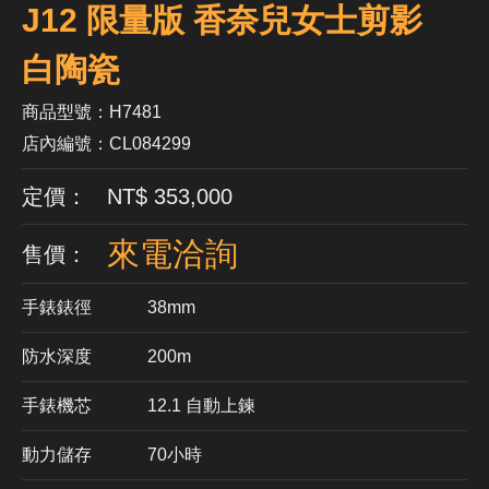
J12 限量版 香奈兒女士剪影
白陶瓷
商品型號：H7481
店內編號：CL084299
定價： NT$ 353,000
來電洽詢
售價：
手錶錶徑
38mm
防水深度
200m
手錶機芯
​12.1 自動上鍊
動力儲存
70小時