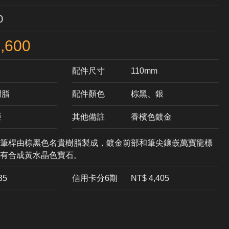
0
,600
配件尺寸
110mm
樹脂
配件顏色
棕黑、銀
亞
其他備註
香檳色鍍金
筆桿由棕黑色名貴樹脂製成，鍍金前部和筆尖鑲嵌萬寶龍標
有合成黃水晶色寶石。
35
信用卡分6期
NT$ 4,405