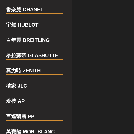
香奈兒 CHANEL
宇舶 HUBLOT
百年靈 BREITLING
格拉蘇蒂 GLASHUTTE
真力時 ZENITH
積家 JLC
愛彼 AP
百達翡麗 PP
萬寶龍 MONTBLANC