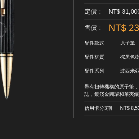
定價： NT$ 31,00
NT$ 23
售價：
配件款式
原子筆
配件材質
​棕黑色
配件系列
波西米
帶有扭轉機構的原子筆，
誌，鍍淺金圓環和筆夾鑲
信用卡分3期
​NT$ 8,5