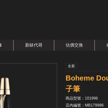
修
新錶代尋
估價交換
全新
Boheme D
子筆
商品型號：101996
店內編號：MB179986