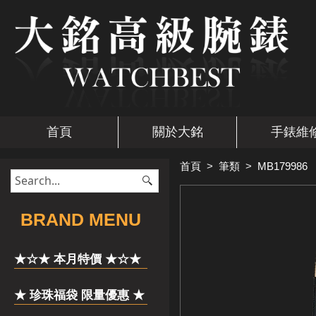
首頁
關於大銘
手錶維
首頁
>
筆類
>
MB179986
​BRAND MENU
★☆★ 本月特價 ★☆★
★ 珍珠福袋 限量優惠 ★