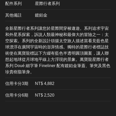
配件系列
星際行者系列
其他備註
鍍鉑金
全新星際行者系列讓您於星際間穿梭遨遊。系列追求宇宙
和外星系探索，訴說人類最神秘和最偉大的冒險之一：太
空探索。系列的全新設計頌揚太空旅人描述當看見藍色星
球漂浮在廣闊宇宙時的澎湃情感。獨特的星際行者標誌技
術使在萬寶龍標誌下方綴有藍色半透明圓頂圖案，讓人聯
想起地球從月球地平線上方浮現的景象。萬寶龍星際行者
系列 Doué 細字筆 Fineliner 配有鍍鉑金筆蓋、筆夾及黑色
珍貴樹脂筆身。
信用卡分3期
​NT$ 4,882
信用卡分6期
NT$ 2,520