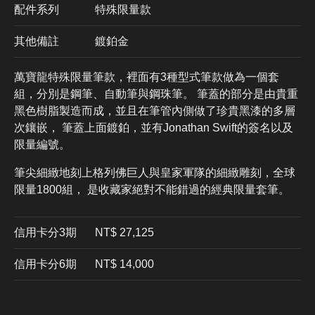
配件系列
特殊限量款
其他備註
鍍鉑金
萬寶龍特殊限量筆款，裡面有3種型式筆款做為一個套
組，分別是鋼筆、自動筆與鋼珠筆。 筆蓋的部分是由貴重
黑色樹脂製造而成，並且在筆管內側做了珍貴黑漆的多層
次鑲嵌， 筆蓋上面鍍鉑，並有Jonathan Swift的簽名以及
限量編號。
筆尖細緻地刻上格列佛巨人與皇家軍隊的細緻雕刻，全球
限量1800組， 是收藏家絕對不能錯過的經典限量套筆。
信用卡分3期
​NT$ 27,125
信用卡分6期
NT$ 14,000