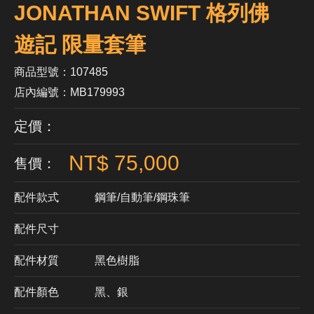
JONATHAN SWIFT 格列佛
遊記 限量套筆
商品型號：107485
店內編號：MB179993
定價：
NT$ 75,000
售價：
配件款式
鋼筆/自動筆/鋼珠筆
配件尺寸
配件材質
​黑色樹脂
配件顏色
黑、銀