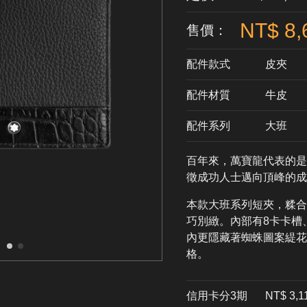
NT$ 8,
售價：
配件款式
皮夾
配件材質
​牛皮
配件系列
大班
百年來，萬寶龍代表的是
徵成功人士邁向頂峰的成
本款大班系列短夾，糅合
巧別緻。內部有8卡卡槽
內更隱藏著蜘蛛圖案緹花
格。
信用卡分3期
​NT$ 3,1