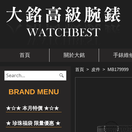
首頁
關於大銘
手錶維
首頁
>
皮件
>
MB179999
​BRAND MENU
★☆★ 本月特價 ★☆★
★ 珍珠福袋 限量優惠 ★