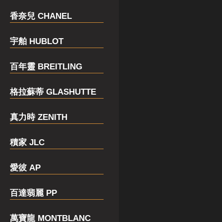
香奈兒 CHANEL
宇舶 HUBLOT
百年靈 BREITLING
格拉蘇蒂 GLASHUTTE
真力時 ZENITH
積家 JLC
愛彼 AP
百達翡麗 PP
萬寶龍 MONTBLANC