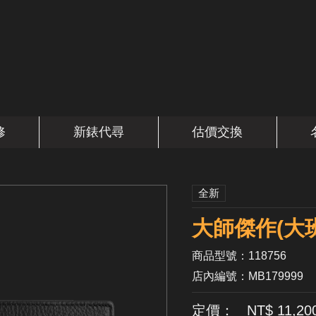
修
新錶代尋
估價交換
全新
大師傑作(大
商品型號：118756
店內編號：MB179999
定價： NT$ 11,20