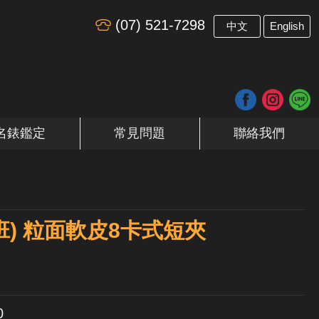
(07) 521-7298
​
中文
English
名錶鑑定
常見問題
聯絡我們
班) 粒面軟皮8卡式短夾
0