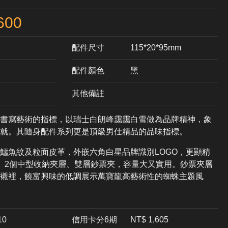
600
配件尺寸
115*20*95mm
配件顏色
黑
其他備註
書寫藝術的指標，以瑞士白朗峰靄靄白雪做為品牌精神，象
就。其隨身配件系列更是頂級男仕精品的品味指標。
鱷魚紋及粒面皮革，外嵌六角白星品牌識別LOGO，更顯精
、2個中型收納夾層、雙層鈔票夾，容量大又實用。鈔票夾層
襯裡，饒富興味的低調展示萬寶龍高藝術性的蜘蛛主題風
10
信用卡分6期
NT$ 1,605