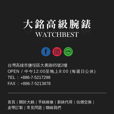
台灣高雄市鹽埕區大勇路65號2樓
OPEN /
​中午12:00至晚上8:00 (每週日公休)
TEL : +886-7-5217298
FAX : +886-7-5213878
首頁
｜
關於大銘
｜
手錶維修
｜
新錶代尋
｜
估價交換
｜
皮帶訂製
｜
常見問題
｜
聯絡我們