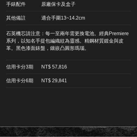
手錶配件
原廠保卡及盒子
其他備註
適合手圍13~14.2cm
石英機芯請注意：每一至兩年需更換電池。經典Premiere
系列，以知名手提包編織紋為靈感。精鋼材質鍍金與皮
革。黑色漆面錶盤，鑲嵌凸圓形瑪瑙。
信用卡分3期
​NT$ 57,816
信用卡分6期
NT$ 29,841