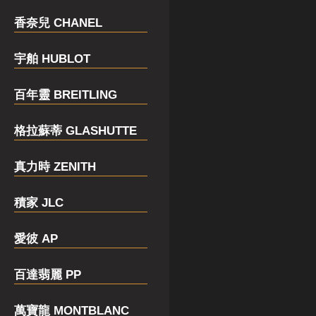
香奈兒 CHANEL
宇舶 HUBLOT
百年靈 BREITLING
格拉蘇蒂 GLASHUTTE
真力時 ZENITH
積家 JLC
愛彼 AP
百達翡麗 PP
萬寶龍 MONTBLANC