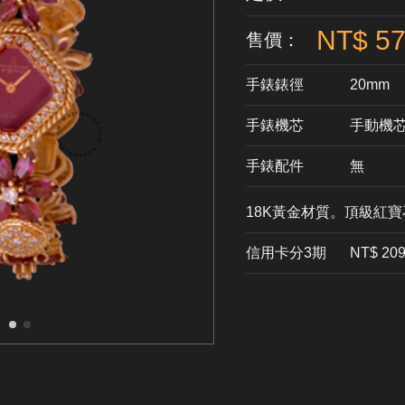
NT$ 57
售價：
手錶錶徑
20mm
手錶機芯
​手動機
手錶配件
無
18K黃金材質。頂級紅
信用卡分3期
​NT$ 20