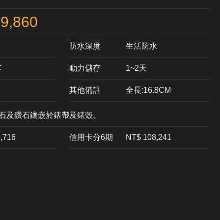
9,860
防水深度
生活防水
芯
動力儲存
1~2天
其他備註
全長:16.8CM
寶石及鑽石鑲嵌於錶帶及錶殼。
9,716
信用卡分6期
NT$ 108,241