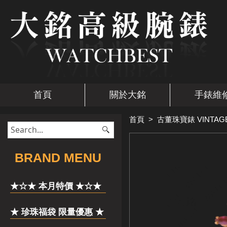
首頁
關於大銘
手錶維
首頁
>
古董珠寶錶 VINTAG
​BRAND MENU
★☆★ 本月特價 ★☆★
★ 珍珠福袋 限量優惠 ★