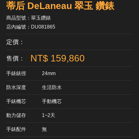
蒂后 DeLaneau 翠玉 鑽錶
商品型號：翠玉鑽錶
店內編號：DU081865
定價：
NT$ 159,860
售價：
手錶錶徑
24mm
防水深度
生活防水
手錶機芯
​手動機芯
動力儲存
1~2天
手錶配件
無