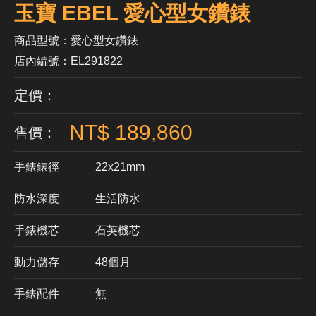
玉寶 EBEL 愛心型女鑽錶
商品型號：愛心型女鑽錶
店內編號：EL291822
定價：
NT$ 189,860
售價：
手錶錶徑
22x21mm
防水深度
生活防水
手錶機芯
​石英機芯
動力儲存
48個月
手錶配件
無