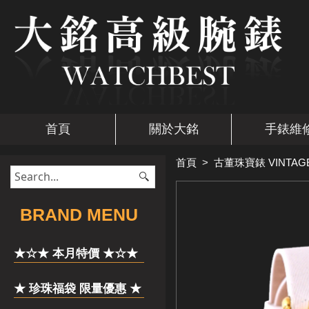
首頁
關於大銘
手錶維
首頁
>
古董珠寶錶 VINTAG
​BRAND MENU
★☆★ 本月特價 ★☆★
★ 珍珠福袋 限量優惠 ★