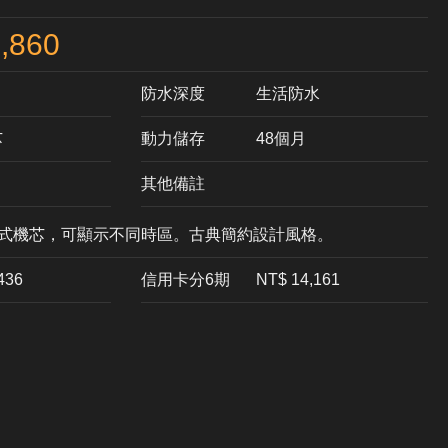
,860
防水深度
生活防水
芯
動力儲存
48個月
其他備註
離式機芯，可顯示不同時區。古典簡約設計風格。
,436
信用卡分6期
NT$ 14,161