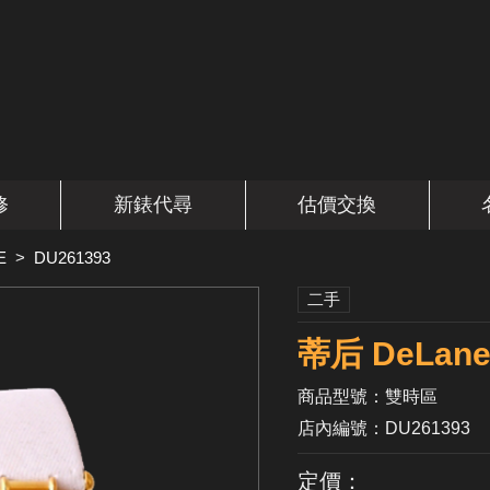
修
新錶代尋
估價交換
E
>
DU261393
二手
蒂后 DeLan
商品型號：雙時區
店內編號：DU261393
定價：