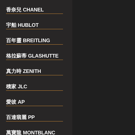
香奈兒 CHANEL
宇舶 HUBLOT
百年靈 BREITLING
格拉蘇蒂 GLASHUTTE
真力時 ZENITH
積家 JLC
愛彼 AP
百達翡麗 PP
萬寶龍 MONTBLANC