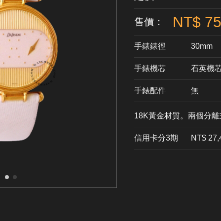
NT$ 75
售價：
手錶錶徑
30mm
手錶機芯
​石英機
手錶配件
無
18K黃金材質。兩個分
信用卡分3期
​NT$ 27