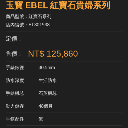
玉寶 EBEL 紅寶石貴婦系列
商品型號：紅寶石系列
店內編號：EL301538
定價：
NT$ 125,860
售價：
手錶錶徑
30.5mm
防水深度
生活防水
手錶機芯
​石英機芯
動力儲存
48個月
手錶配件
無