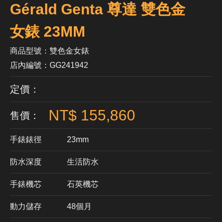
Gérald Genta 尊達 雙色金
女錶 23MM
商品型號：雙色金女錶
店內編號：GG241942
定價：
NT$ 155,860
售價：
手錶錶徑
23mm
防水深度
生活防水
手錶機芯
​石英機芯
動力儲存
48個月