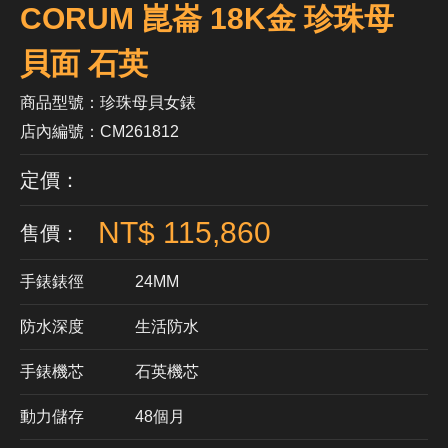
CORUM 崑崙 18K金 珍珠母
貝面 石英
商品型號：珍珠母貝女錶
店內編號：CM261812
定價：
NT$ 115,860
售價：
手錶錶徑
24MM
防水深度
生活防水
手錶機芯
​石英機芯
動力儲存
48個月