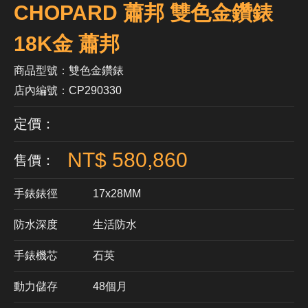
CHOPARD 蕭邦 雙色金鑽錶
18K金 蕭邦
商品型號：雙色金鑽錶
店內編號：CP290330
定價：
NT$ 580,860
售價：
手錶錶徑
17x28MM
防水深度
生活防水
手錶機芯
​石英
動力儲存
48個月