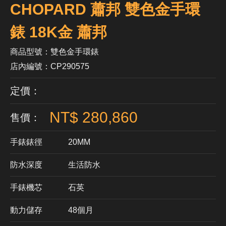
CHOPARD 蕭邦 雙色金手環
錶 18K金 蕭邦
商品型號：雙色金手環錶
店內編號：CP290575
定價：
NT$ 280,860
售價：
手錶錶徑
20MM
防水深度
生活防水
手錶機芯
​石英
動力儲存
48個月