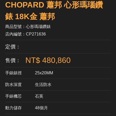
CHOPARD 蕭邦 心形瑪瑙鑽
錶 18K金 蕭邦
商品型號：心形瑪瑙鑽錶
店內編號：CP271636
定價：
NT$ 480,860
售價：
手錶錶徑
25x20MM
防水深度
生活防水
手錶機芯
​石英
動力儲存
48個月