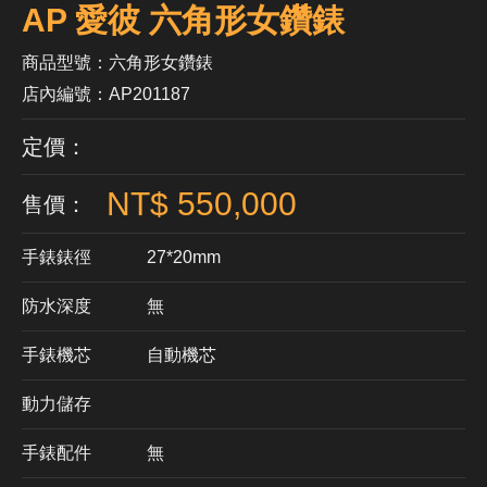
AP 愛彼 六角形女鑽錶
商品型號：六角形女鑽錶
店內編號：AP201187
定價：
NT$ 550,000
售價：
手錶錶徑
27*20mm
防水深度
無
手錶機芯
​自動機芯
動力儲存
手錶配件
無