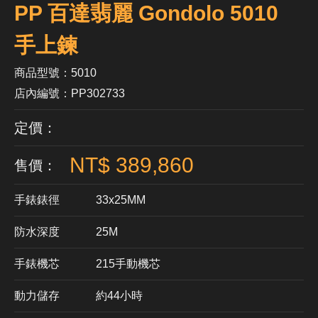
PP 百達翡麗 Gondolo 5010
手上鍊
商品型號：5010
店內編號：PP302733
定價：
NT$ 389,860
售價：
手錶錶徑
33x25MM
防水深度
25M
手錶機芯
​215手動機芯
動力儲存
約44小時