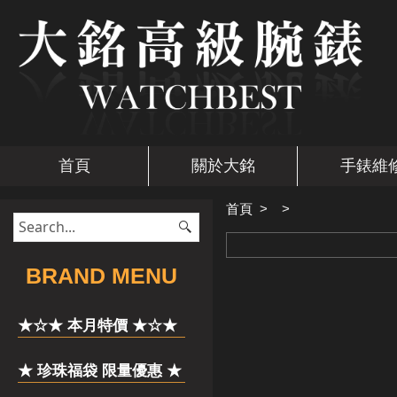
首頁
關於大銘
手錶維
首頁
>
>
​BRAND MENU
★☆★ 本月特價 ★☆★
★ 珍珠福袋 限量優惠 ★