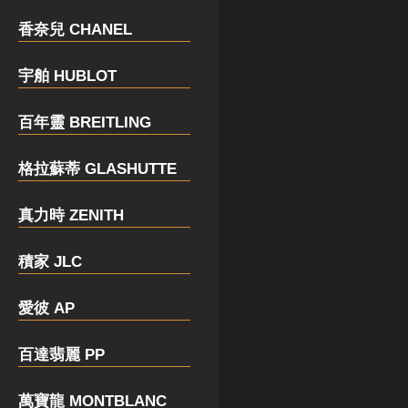
香奈兒 CHANEL
宇舶 HUBLOT
百年靈 BREITLING
格拉蘇蒂 GLASHUTTE
真力時 ZENITH
積家 JLC
愛彼 AP
百達翡麗 PP
萬寶龍 MONTBLANC