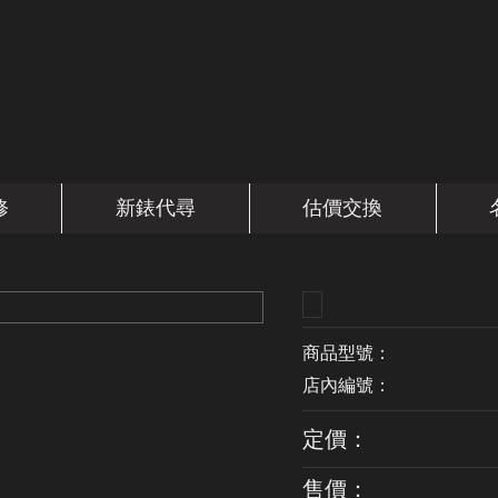
修
新錶代尋
估價交換
商品型號：
店內編號：
定價：
售價：