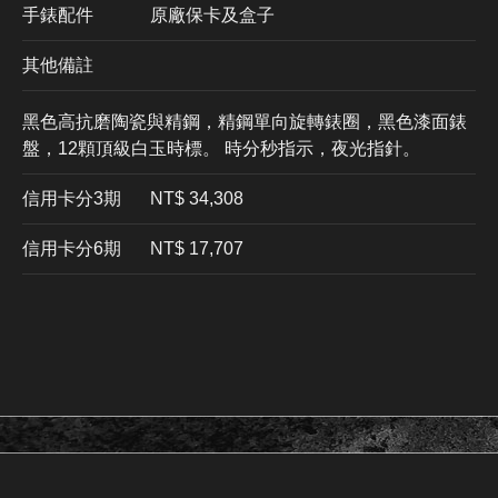
手錶配件
原廠保卡及盒子
其他備註
黑色高抗磨陶瓷與精鋼，精鋼單向旋轉錶圈，黑色漆面錶
盤，12顆頂級白玉時標。 時分秒指示，夜光指針。
信用卡分3期
​NT$ 34,308
信用卡分6期
NT$ 17,707