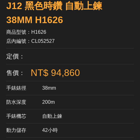
J12 黑色時鑽 自動上鍊
38MM H1626
商品型號：H1626
店內編號：CL052527
定價：
NT$ 94,860
售價：
手錶錶徑
38mm
防水深度
200m
手錶機芯
​自動上鍊
動力儲存
42小時