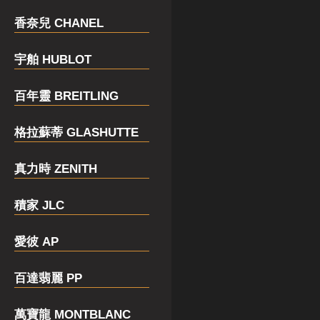
香奈兒 CHANEL
宇舶 HUBLOT
百年靈 BREITLING
格拉蘇蒂 GLASHUTTE
真力時 ZENITH
積家 JLC
愛彼 AP
百達翡麗 PP
萬寶龍 MONTBLANC