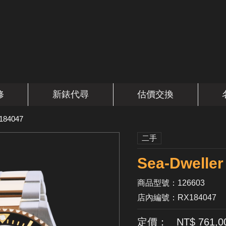
修
新錶代尋
估價交換
184047
二手
Sea-Dwell
商品型號：126603
店內編號：RX184047
定價： NT$ 761,0