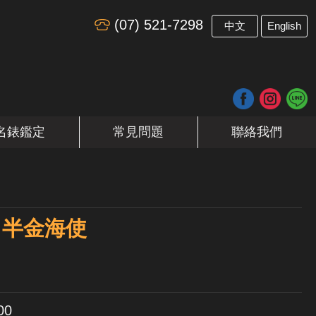
(07) 521-7298
​
中文
English
名錶鑑定
常見問題
聯絡我們
er 半金海使
00