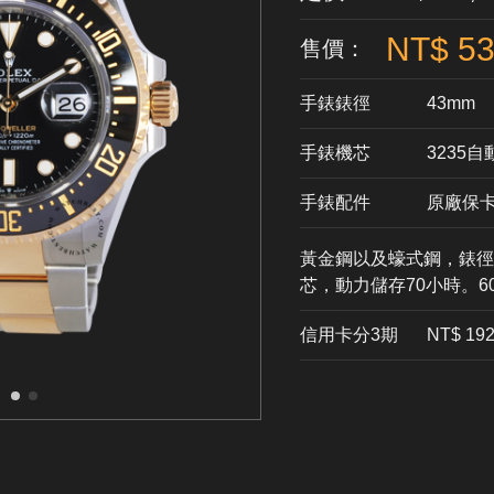
NT$ 53
售價：
手錶錶徑
43mm
手錶機芯
​3235
手錶配件
原廠保
黃金鋼以及蠔式鋼，錶徑4
芯，動力儲存70小時。
信用卡分3期
​NT$ 19