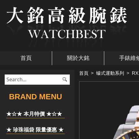
首頁
關於大銘
手錶維
首頁
>
蠔式運動系列
>
RX
​BRAND MENU
★☆★ 本月特價 ★☆★
★ 珍珠福袋 限量優惠 ★