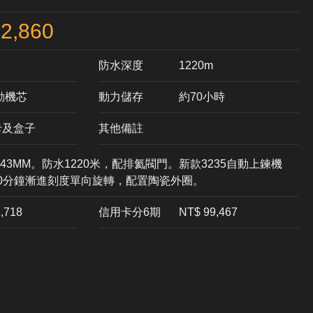
2,860
防水深度
1220m
自動機芯
動力儲存
約70小時
卡及盒子
其他備註
3MM。防水1220米，配排氦閥門。新款3235自動上鍊機
60分鐘漸進刻度單向旋轉，配置陶瓷外圈。
2,718
信用卡分6期
NT$ 99,467