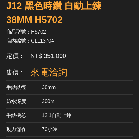
J12 黑色時鑽 自動上鍊
38MM H5702
商品型號：H5702
店內編號：CL113704
定價： NT$ 351,000
來電洽詢
售價：
手錶錶徑
38mm
防水深度
200m
手錶機芯
​12.1自動上鍊
動力儲存
70小時