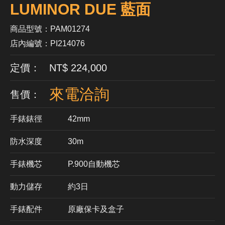
LUMINOR DUE 藍面
商品型號：PAM01274
店內編號：PI214076
定價： NT$ 224,000
來電洽詢
售價：
手錶錶徑
42mm
防水深度
30m
手錶機芯
​P.900自動機芯
動力儲存
約3日
手錶配件
原廠保卡及盒子