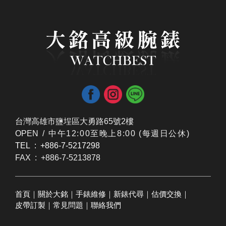
台灣高雄市鹽埕區大勇路65號2樓
OPEN /
​中午12:00至晚上8:00 (每週日公休)
TEL : +886-7-5217298
FAX : +886-7-5213878
首頁
｜
關於大銘
｜
手錶維修
｜
新錶代尋
｜
估價交換
｜
皮帶訂製
｜
常見問題
｜
聯絡我們