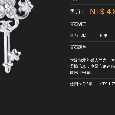
NT$ 4,
售價：
寶石切工
寶石形狀
​圓形
寶石顏色
對於相愛的戀人而言，生
柔情信息，也是心形吊飾
情思悅飛舞。
信用卡分3期
​NT$ 1,7