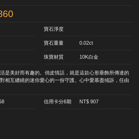
860
寶石淨度
寶石重量
0.02ct
珠寶材質
10K白金
活是美好而有趣的。俏皮情話，就是這款心形垂飾所傳達的
對相互纏繞的迷你愛心的一份守護。心中愛慕盡傾訴，任由
58
信用卡分6期
NT$ 907