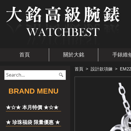
首頁
關於大銘
手錶維
首頁
>
設計款項鍊
>
EM22
​BRAND MENU
★☆★ 本月特價 ★☆★
★ 珍珠福袋 限量優惠 ★