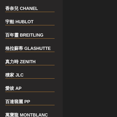
香奈兒 CHANEL
宇舶 HUBLOT
百年靈 BREITLING
格拉蘇蒂 GLASHUTTE
真力時 ZENITH
積家 JLC
愛彼 AP
百達翡麗 PP
萬寶龍 MONTBLANC