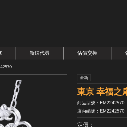
修
新錶代尋
估價交換
42570
全新
東京 幸福之扉
商品型號：EM2242570
店內編號：EM2242570
定價：