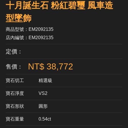
十月誕生石 粉紅碧璽 風車造
型墜飾
商品型號：EM2092135
店內編號：EM2092135
定價：
NT$ 38,772
售價：
寶石切工
精選級
寶石淨度
VS2
寶石形狀
​圓形
寶石重量
0.54ct