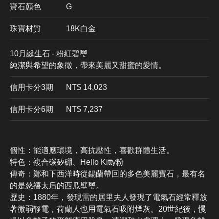
寶石顏色
G
珠寶材質
18K白金
10月誕生石 - 粉紅碧璽
純潔與希望的象徵，帶來美麗又甜蜜的愛情。
信用卡分3期
​NT$ 14,023
信用卡分6期
NT$ 7,237
個性：能適應環境，高抗壓性，喜歡群體生活。
特色：複合碳矽硼、Hello Kitty粉
傳奇：鄭和下西洋時從錫蘭帶回的多色美麗寶石，最有名
的是慈禧太后的西瓜壁璽。
歷史：1880年，發現雷的居里夫人發現了電氣石經常釋放
著微弱靜電，荷蘭人也用電氣石吸附煙灰。20世紀後，慢