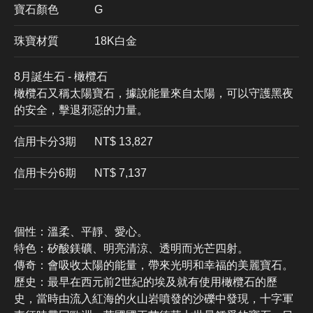
寶石顏色
G
珠寶材質
18K白金
8月誕生石 - 橄欖石
橄欖石又稱太陽寶石，據說能量來自太陽，可以守護黑夜
的安全，擊退邪惡的力量。
信用卡分3期
​NT$ 13,827
信用卡分6期
NT$ 7,137
個性：溫柔、平靜、愛心。
特色：矽酸鎂礦、明亮清涼、透明而光芒四射。
傳奇：會吸收太陽的能量，帶來光明和幸福的美麗寶石。
歷史：最早在西元前2世紀的埃及就有使用橄欖石的歷
史，當時由流入紅海的火山岩噴發的沙礫中發現，十字軍