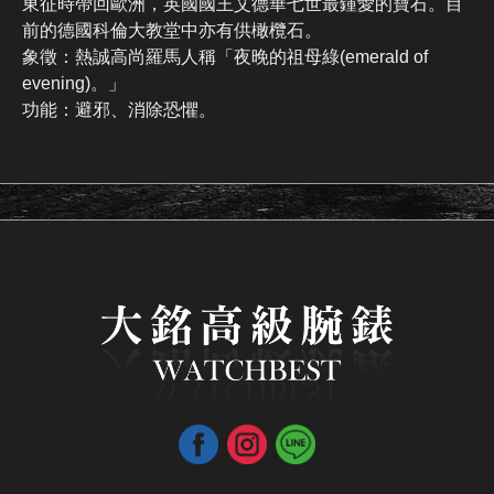
東征時帶回歐洲，英國國王艾德華七世最鍾愛的寶石。目
前的德國科倫大教堂中亦有供橄欖石。
象徵：熱誠高尚羅馬人稱「夜晚的祖母綠(emerald of
evening)。」
功能：避邪、消除恐懼。