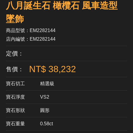
八月誕生石 橄欖石 風車造型
墜飾
商品型號：EM2282144
店內編號：EM2282144
定價：
NT$ 38,232
售價：
寶石切工
精選級
寶石淨度
VS2
寶石形狀
​圓形
寶石重量
0.58ct