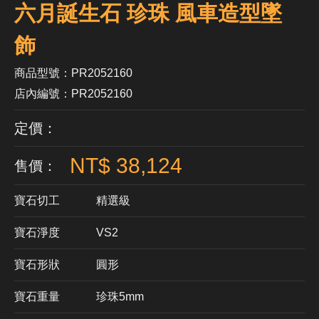
六月誕生石 珍珠 風車造型墜
飾
商品型號：PR2052160
店內編號：PR2052160
定價：
NT$ 38,124
售價：
寶石切工
精選級
寶石淨度
VS2
寶石形狀
​圓形
寶石重量
珍珠5mm