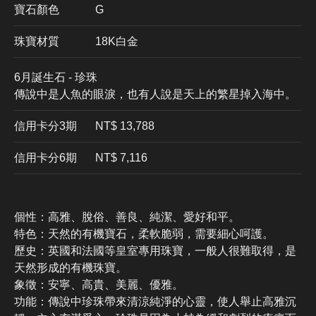
寶石顏色
G
珠寶材質
18K白金
6月誕生石 - 珍珠
傳說中是人魚的眼淚，也有人說是天上的繁星掉入海中。
信用卡分3期
​NT$ 13,788
信用卡分6期
NT$ 7,116
個性：高雅、脫俗、善良、純潔、愛好和平。
特色：天然的有機寶石，柔軟脆弱，需要細心呵護。
歷史：英國和法國等皇室專用珠寶，一般人很難取得，是
天然形成的有機珠寶。
象徵：安寧、高貴、美麗、優雅。
功能：傳說中珍珠帶來清涼純淨的心靈，使人舉止高雅沉