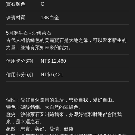
寶石顏色
G
珠寶材質
18K白金
5月誕生石 - 沙佛萊石
古代人相信綠色的美麗寶石是大地之母，可以帶來新生的
力量，並擁有預知未來的能力。
信用卡分3期
​NT$ 12,460
信用卡分6期
NT$ 6,431
個性：愛好自然隨興的生活，忠於自我，愛好自由。
特色：碳酸鈣鋁、大自然的翠綠色。
歷史：沙佛萊石又叫隨我來，亦即好運和財運都會隨我
來，是幸運之石。
象徵：忠實、美好、愛情、健康。