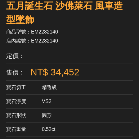
五月誕生石 沙佛萊石 風車造
型墜飾
商品型號：EM2282140
店內編號：EM2282140
定價：
NT$ 34,452
售價：
寶石切工
精選級
寶石淨度
VS2
寶石形狀
​圓形
寶石重量
0.52ct