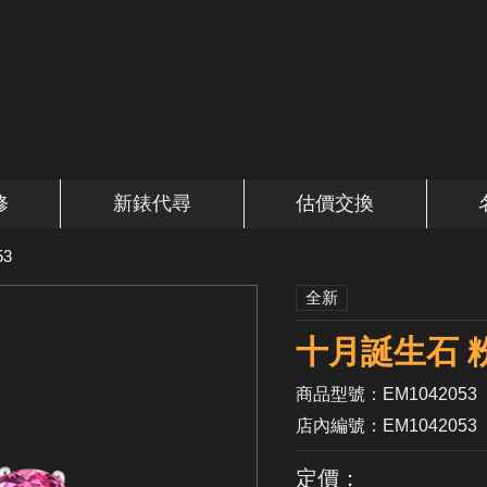
修
新錶代尋
估價交換
53
全新
十月誕生石 
商品型號：EM1042053
店內編號：EM1042053
定價：