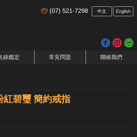
(07) 521-7298
​
中文
English
名錶鑑定
常見問題
聯絡我們
粉紅碧璽 簡約戒指