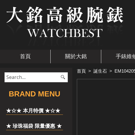
首頁
關於大銘
手錶維
首頁
>
誕生石
>
EM10420
​BRAND MENU
★☆★ 本月特價 ★☆★
★ 珍珠福袋 限量優惠 ★