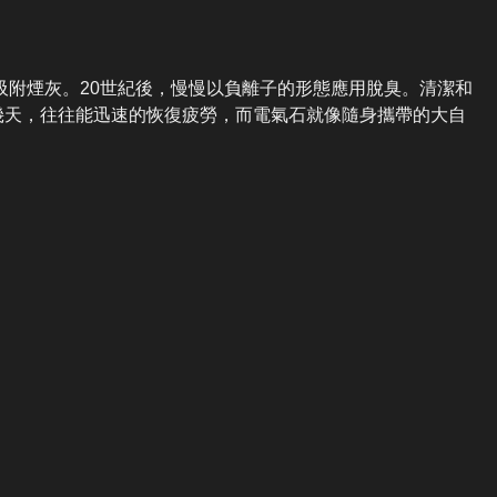
吸附煙灰。20世紀後，慢慢以負離子的形態應用脫臭。清潔和
幾天，往往能迅速的恢復疲勞，而電氣石就像隨身攜帶的大自