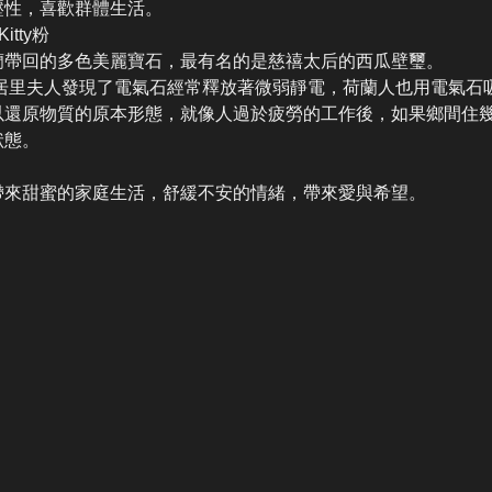
壓性，喜歡群體生活。
itty粉
蘭帶回的多色美麗寶石，最有名的是慈禧太后的西瓜壁璽。
的居里夫人發現了電氣石經常釋放著微弱靜電，荷蘭人也用電氣石
以還原物質的原本形態，就像人過於疲勞的工作後，如果鄉間住
狀態。
帶來甜蜜的家庭生活，舒緩不安的情緒，帶來愛與希望。