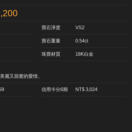
,200
寶石淨度
VS2
寶石重量
0.54ct
珠寶材質
18K白金
美麗又甜蜜的愛情。
59
信用卡分6期
NT$ 3,024