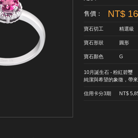
NT$ 16
售價：
寶石切工
精選級
寶石形狀
​圓形
寶石顏色
G
10月誕生石 - 粉紅碧璽
純潔與希望的象徵，帶來
信用卡分3期
​NT$ 5,8