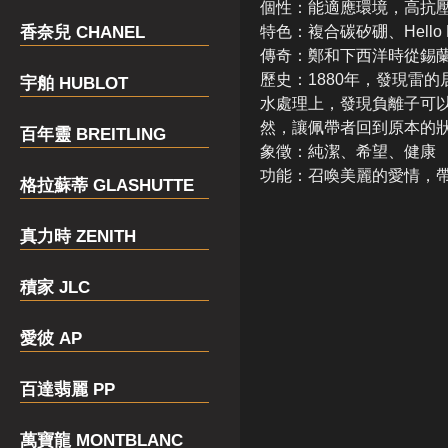
個性：能適應環境，高抗
香奈兒 CHANEL
特色：複合碳矽硼、Hello K
傳奇：鄭和下西洋時從錫
歷史：1880年，發現雷
宇舶 HUBLOT
水處理上，發現負離子可
然，讓佩帶者回到原本的
百年靈 BREITLING
象徵：純潔、希望、健康
功能：召喚美麗的愛情，
格拉蘇蒂 GLASHUTTE
真力時 ZENITH
積家 JLC
愛彼 AP
百達翡麗 PP
萬寶龍 MONTBLANC