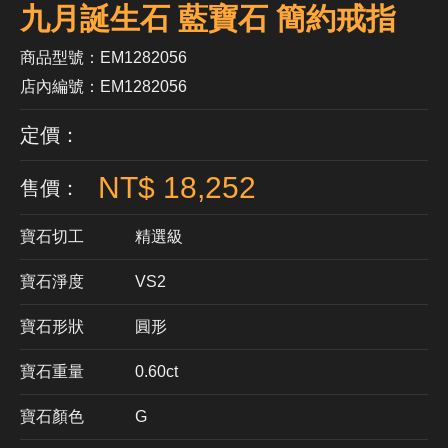
九月誕生石 藍寶石 簡約戒指
商品型號：EM1282056
店內編號：EM1282056
定價：
NT$ 18,252
售價：
寶石切工
精選級
寶石淨度
VS2
寶石形狀
​圓形
寶石重量
0.60ct
寶石顏色
G