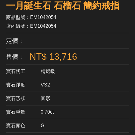
一月誕生石 石榴石 簡約戒指
商品型號：EM1042054
店內編號：EM1042054
定價：
NT$ 13,716
售價：
寶石切工
精選級
寶石淨度
VS2
寶石形狀
​圓形
寶石重量
0.70ct
寶石顏色
G