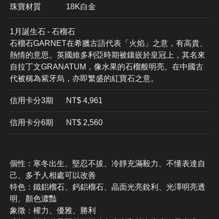
珠寶材質
18K白金
1月誕生石 - 石榴石
石榴石GARNET在希臘古語代表「火焰」之意，有高貴、
熱情的意思。英國維多利亞時期被鑲嵌於皇冠上，其名來
自拉丁文GRANATUM，像水果的石榴般明亮。在中國古
代被稱為紫牙烏，亦即繁盛的紅寶石之意。
信用卡分3期
​NT$ 4,961
信用卡分6期
NT$ 2,560
個性：寒冬出生、堅忍不拔、冷靜充滿毅力、不懂表達自
己、多予人相處可以改善
特色：鐵鋁榴石、鈣鋁榴石、晶面光亮銳利、光澤明亮透
明、顏色濃豔
象徵：權力、優雅、勝利