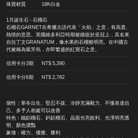
珠寶材質
18K白金
1月誕生石 - 石榴石
石榴石GARNET在希臘古語代表「火焰」之意，有高貴、
熱情的意思。英國維多利亞時期被鑲嵌於皇冠上，其名來
自拉丁文GRANATUM，像水果的石榴般明亮。在中國古
代被稱為紫牙烏，亦即繁盛的紅寶石之意。
信用卡分3期
​NT$ 5,390
信用卡分6期
NT$ 2,782
個性：寒冬出生、堅忍不拔、冷靜充滿毅力、不懂表達自
己、多予人相處可以改善
特色：鐵鋁榴石、鈣鋁榴石、晶面光亮銳利、光澤明亮透
明、顏色濃豔
象徵：權力、優雅、勝利