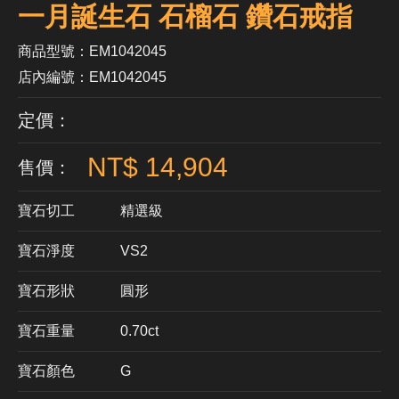
一月誕生石 石榴石 鑽石戒指
商品型號：EM1042045
店內編號：EM1042045
定價：
NT$ 14,904
售價：
寶石切工
精選級
寶石淨度
VS2
寶石形狀
​圓形
寶石重量
0.70ct
寶石顏色
G