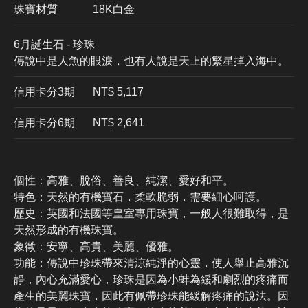
珠寶材質
18K白金
6月誕生石 - 珍珠
傳說中是人魚的眼淚，也有人說是天上的繁星掉入海中。
信用卡分3期
​NT$ 5,117
信用卡分6期
NT$ 2,641
個性：高雅、脫俗、善良、純潔、愛好和平。
特色：天然的有機寶石，柔軟脆弱，需要細心呵護。
歷史：英國和法國等皇室專用珠寶，一般人很難取得，是
天然形成的有機珠寶。
象徵：安寧、高貴、美麗、優雅。
功能：傳說中珍珠帶來清涼純淨的心靈，使人舉止高雅沉
靜，內心充滿愛心，珍珠是因為小蚌為緩和劇烈的疼痛而
產生的美麗珠寶，因此有佩帶珍珠能緩解疼痛的說法。因