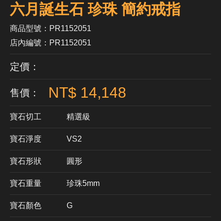
六月誕生石 珍珠 簡約戒指
商品型號：PR1152051
店內編號：PR1152051
定價：
NT$ 14,148
售價：
寶石切工
精選級
寶石淨度
VS2
寶石形狀
​圓形
寶石重量
珍珠5mm
寶石顏色
G