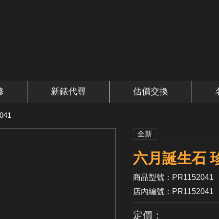
修
新錶代尋
估價交換
041
全新
六月誕生石 
商品型號：PR1152041
店內編號：PR1152041
定價：