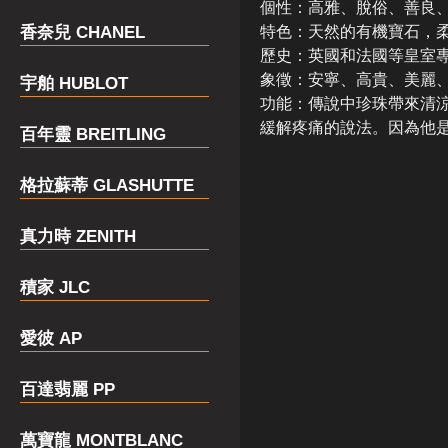
個性：高雅、脫俗、善良
香奈兒 CHANEL
特色：天然的有機寶石，
歷史：英國和法國等皇室
象徵：安寧、高貴、美麗
宇舶 HUBLOT
功能：傳說中珍珠帶來清
緩解疼痛的說法。因為他
百年靈 BREITLING
格拉蘇蒂 GLASHUTTE
真力時 ZENITH
積家 JLC
愛彼 AP
百達翡麗 PP
萬寶龍 MONTBLANC