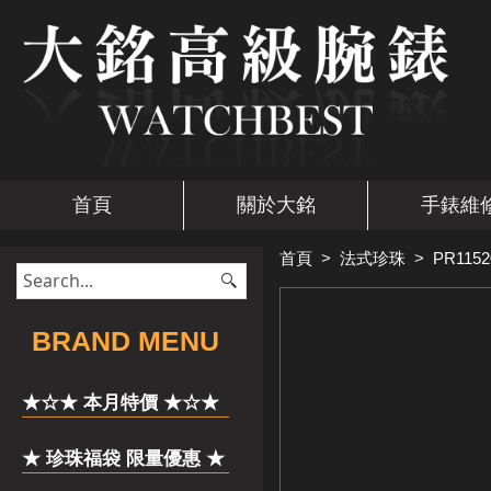
首頁
關於大銘
手錶維
首頁
>
法式珍珠
>
PR1152
​BRAND MENU
★☆★ 本月特價 ★☆★
★ 珍珠福袋 限量優惠 ★