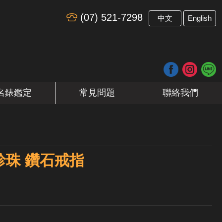
(07) 521-7298
​
中文
English
名錶鑑定
常見問題
聯絡我們
珍珠 鑽石戒指