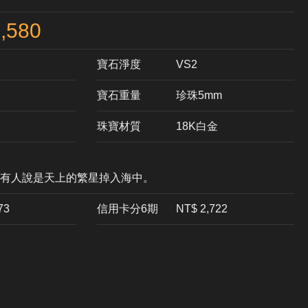
,580
寶石淨度
VS2
寶石重量
珍珠5mm
珠寶材質
18K白金
有人說是天上的繁星掉入海中。
73
信用卡分6期
NT$ 2,722