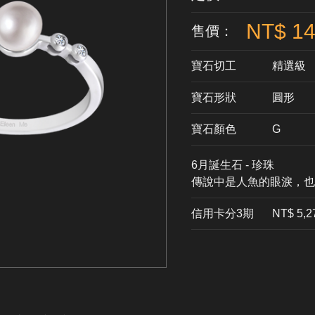
NT$ 14
售價：
寶石切工
精選級
寶石形狀
​圓形
寶石顏色
G
6月誕生石 - 珍珠
傳說中是人魚的眼淚，也
信用卡分3期
​NT$ 5,2