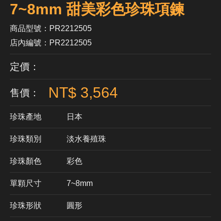
7~8mm 甜美彩色珍珠項鍊
商品型號：PR2212505
店內編號：PR2212505
定價：
NT$ 3,564
售價：
珍珠產地
日本
珍珠類別
淡水養殖珠
珍珠顏色
​彩色
單顆尺寸
7~8mm
珍珠形狀
圓形