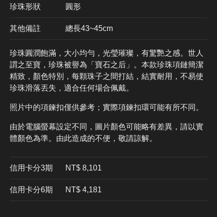
珍珠形狀
圓形
其他備註
總長43~45cm
珍珠圓潤飽滿，大小均勻，光瑩璀璨，有驚艷之感。世人
謂之至寶，珍珠被譽為「寶石之后」。本款珍珠項鏈簡潔
精致，顏色特別，每顆珠子之間打結，結實耐用，不易使
珍珠滑落丟失，適合任何場合佩戴。
照片中的項鍊扣僅供參考；實際項鍊扣環可能有所不同。
由於電腦螢幕設定不同，圖片顏色可能略有差異，請以實
體顏色為準。由此造成的不便，敬請諒解。
信用卡分3期
​NT$ 8,101
信用卡分6期
NT$ 4,181