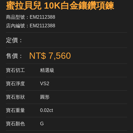
蜜拉貝兒 10K白金鑲鑽項鍊
商品型號：EM2112388
店內編號：EM2112388
定價：
NT$ 7,560
售價：
寶石切工
精選級
寶石淨度
VS2
寶石形狀
​圓形
寶石重量
0.02ct
寶石顏色
G