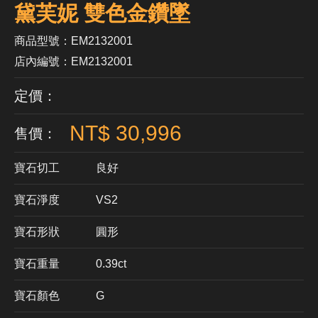
黛芙妮 雙色金鑽墜
商品型號：EM2132001
店內編號：EM2132001
定價：
NT$ 30,996
售價：
寶石切工
良好
寶石淨度
VS2
寶石形狀
​圓形
寶石重量
0.39ct
寶石顏色
G