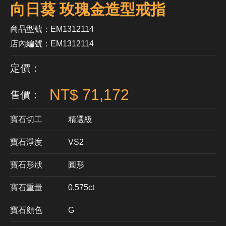
向日葵 玫瑰金造型戒指
商品型號：EM1312114
店內編號：EM1312114
定價：
NT$ 71,172
售價：
寶石切工
精選級
寶石淨度
VS2
寶石形狀
​圓形
寶石重量
0.575ct
寶石顏色
G