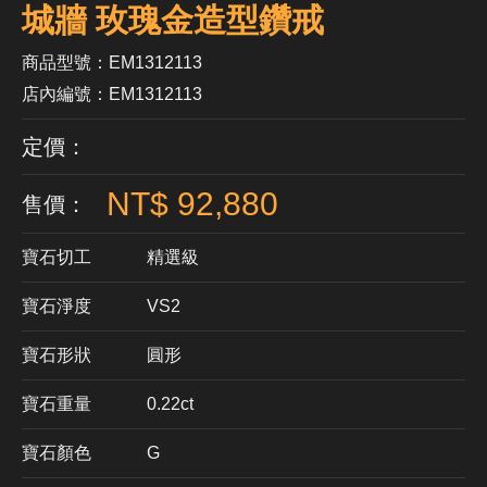
城牆 玫瑰金造型鑽戒
商品型號：EM1312113
店內編號：EM1312113
定價：
NT$ 92,880
售價：
寶石切工
精選級
寶石淨度
VS2
寶石形狀
​圓形
寶石重量
0.22ct
寶石顏色
G