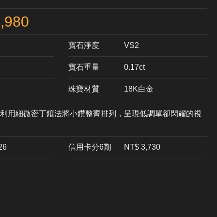
,980
寶石淨度
VS2
寶石重量
0.17ct
珠寶材質
18K白金
利用細微密丁鑲法將小鑽整齊排列，呈現低調單卻閃耀的視
26
信用卡分6期
NT$ 3,730