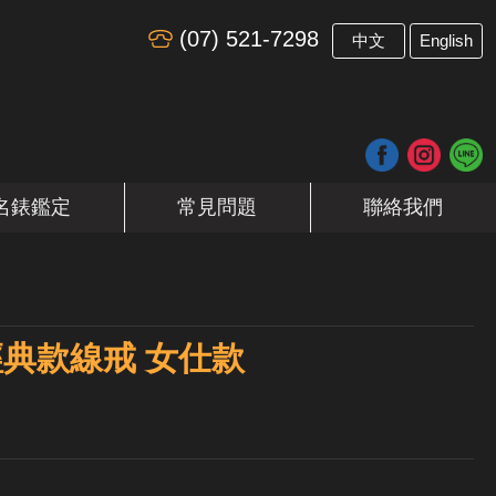
(07) 521-7298
​
中文
English
名錶鑑定
常見問題
聯絡我們
E 經典款線戒 女仕款