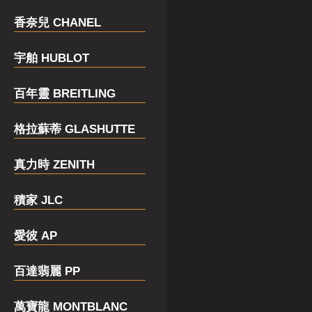
香奈兒 CHANEL
宇舶 HUBLOT
百年靈 BREITLING
格拉蘇蒂 GLASHUTTE
真力時 ZENITH
積家 JLC
愛彼 AP
百達翡麗 PP
萬寶龍 MONTBLANC