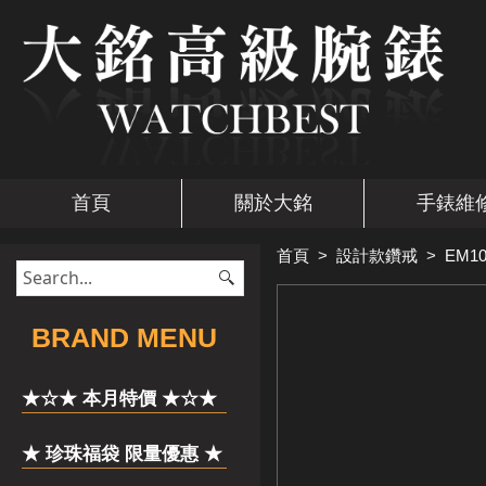
首頁
關於大銘
手錶維
首頁
>
設計款鑽戒
>
EM10
​BRAND MENU
★☆★ 本月特價 ★☆★
★ 珍珠福袋 限量優惠 ★